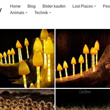
Home
Blog
Bilder kaufen
Lost Places
Peo
y
Animals
Technik