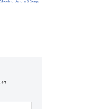
Shooting Sandra & Sonja
7
iert