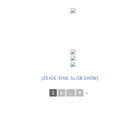
[ZEIGE EINE SLIDESHOW]
1
2
...
9
►