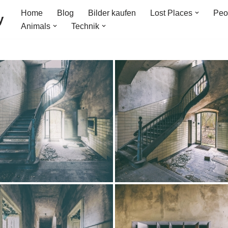
Home
Blog
Bilder kaufen
Lost Places
Peo
y
Animals
Technik